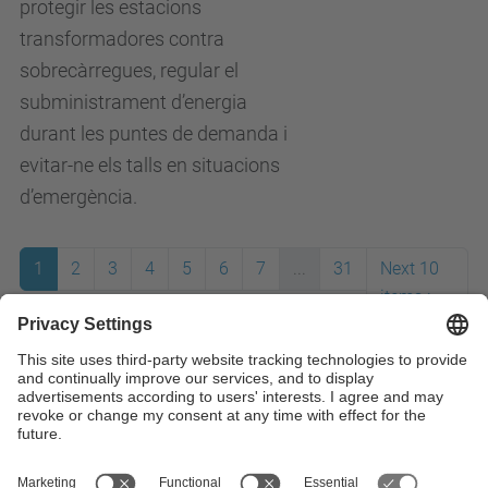
protegir les estacions
transformadores contra
sobrecàrregues, regular el
subministrament d’energia
durant les puntes de demanda i
evitar-ne els talls en situacions
d’emergència.
1
2
3
4
5
6
7
...
31
Next 10
items
>
All News