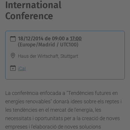
International
Conference
h
18/12/2014
de
09:00
a
17:00
t
(Europe/Madrid / UTC100)
t
Haus der Wirtschaft, Stuttgart
p
s
iCal
:
/
La conferència enfocada a "Tendències futures en
/
energies renovables" donarà idees sobre els reptes i
t
les tendències en el mercat de l'energia, les
r
necessitats i oportunitats per a la creació de noves
a
empreses i l'elaboració de noves solucions
n